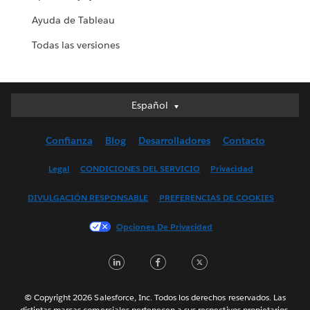
Ayuda de Tableau
Todas las versiones
Español
Español
Deutsch
Confianza
Blog
Desarrolladores
Contacto
English (UK)
English (US)
Legal
CONDICIONES DEL SERVICIO
Privacidad
Français (Canada)
DIVULGACIÓN RESPONSABLE
PREFERENCIAS DE COOKIES
Français (France)
Italiano
Opciones De Privacidad
日本語
LinkedIn
Facebook
Twitter
한국어
Nederlands
Português
© Copyright 2026 Salesforce, Inc. Todos los derechos reservados. Las
distintas marcas comerciales pertenecen a sus respectivos propietarios.