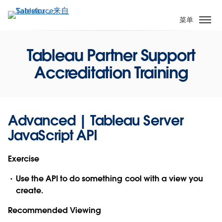
跳
转
菜单
到
主
Tableau Partner Support
要
内
Accreditation Training
容
Advanced | Tableau Server
JavaScript API
Exercise
Use the API to do something cool with a view you
create.
Recommended Viewing