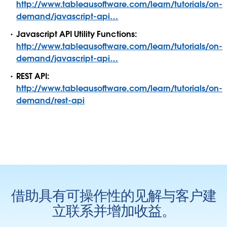
http://www.tableausoftware.com/learn/tutorials/on-
demand/javascript-api…
Javascript API Utility Functions:
http://www.tableausoftware.com/learn/tutorials/on-
demand/javascript-api…
REST API:
http://www.tableausoftware.com/learn/tutorials/on-
demand/rest-api
借助具有可操作性的见解与客户建
立联系并增加收益。