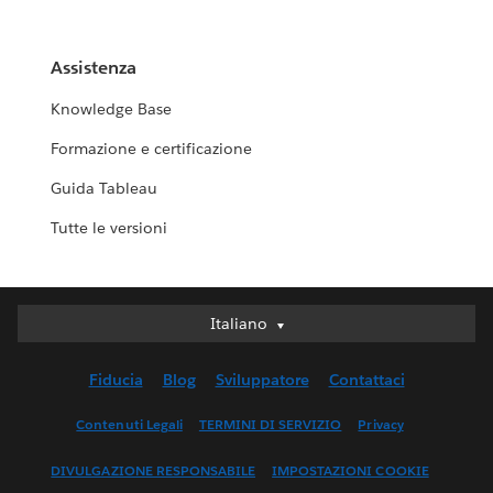
Assistenza
Knowledge Base
Formazione e certificazione
Guida Tableau
Tutte le versioni
Italiano
Italiano
Deutsch
Fiducia
Blog
Sviluppatore
Contattaci
English (UK)
English (US)
Contenuti Legali
TERMINI DI SERVIZIO
Privacy
Español
DIVULGAZIONE RESPONSABILE
IMPOSTAZIONI COOKIE
Français (Canada)