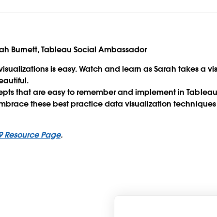
rah Burnett, Tableau Social Ambassador
l visualizations is easy. Watch and learn as Sarah takes a v
eautiful.
epts that are easy to remember and implement in Tableau 
mbrace these best practice data visualization techniques 
19 Resource Page
.