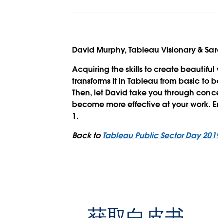
David Murphy, Tableau Visionary & Sa
Acquiring the skills to create beautifu
transforms it in Tableau from basic to b
Then, let David take you through conc
become more effective at your work. E
1.
Back to
Tableau Public Sector Day 20
获取白皮书