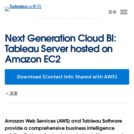
跳
转
菜单
到
主
要
Next Generation Cloud BI:
内
Tableau Server hosted on
容
Amazon EC2
Download (Contact Info Shared with AWS)
共享
Amazon Web Services (AWS) and Tableau Software
provide a comprehensive business intelligence