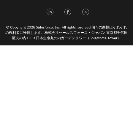
Français (France)
LinkedIn
Facebook
Twitter
Italiano
한국어
© Copyright 2026 Salesforce, Inc. All rights reserved.個々の商標はそれぞれ
Nederlands
の権利者に帰属します。株式会社セールスフォース・ジャパン 東京都千代田
区丸の内1-1-3 日本生命丸の内ガーデンタワー（Salesforce Tower）
Português
Svenska
ไทย
简体中文
繁體中文