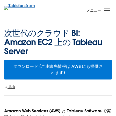
メ
イ
メニュー
ン
コ
ン
次世代のクラウド BI:
テ
Amazon EC2 上の Tableau
ン
ツ
Server
に
移
動
ダウンロード (ご連絡先情報は AWS にも提供さ
れます)
共有
Amazon Web Services (AWS) と Tableau Software で実