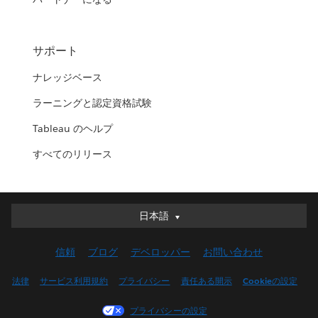
サポート
ナレッジベース
ラーニングと認定資格試験
Tableau のヘルプ
すべてのリリース
日本語
日本語
Deutsch
信頼
ブログ
デベロッパー
お問い合わせ
English (UK)
English (US)
法律
サービス利用規約
プライバシー
責任ある開示
Cookieの設定
Español
プライバシーの設定
Français (Canada)