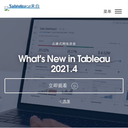
跳
转
菜单
到
主
要
内
容
点播式网络讲座
What's New in Tableau
2021.4
立即观看
共享