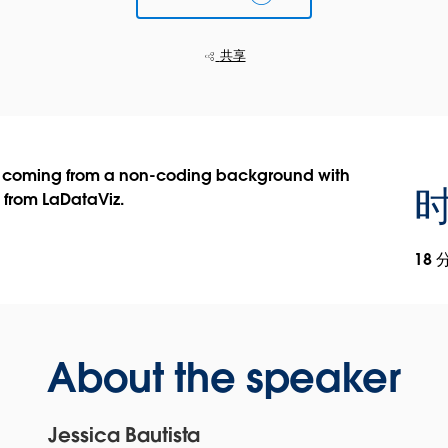
共享
n coming from a non-coding background with
from LaDataViz.
18 
About the speaker
Jessica Bautista