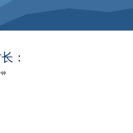
时长：
分钟