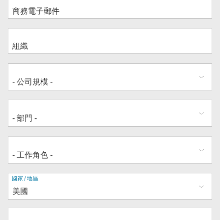
地
國家/地區
址