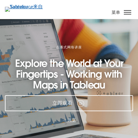
跳
转
菜单
到
主
要
内
容
点播式网络讲座
Explore the World at Your
Fingertips - Working with
Maps in Tableau
立即观看
共享