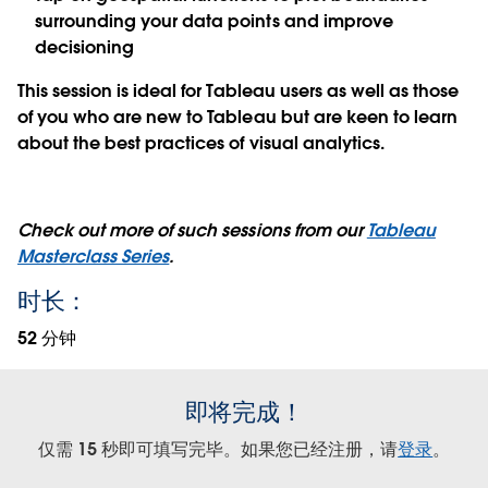
surrounding your data points and improve
decisioning
This session is ideal for Tableau users as well as those
of you who are new to Tableau but are keen to learn
about the best practices of visual analytics.
Check out more of such sessions from our
Tableau
Masterclass Series
.
时长：
52 分钟
即将完成！
仅需 15 秒即可填写完毕。如果您已经注册，请
登录
。