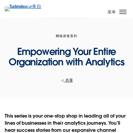
跳
转
菜单
到
主
要
网络讲座系列
内
容
Empowering Your Entire
Organization with Analytics
共享
This series is your one-stop shop in leading all of your
lines of businesses in their analytics journeys. You’ll
hear success stories from our expansive channel