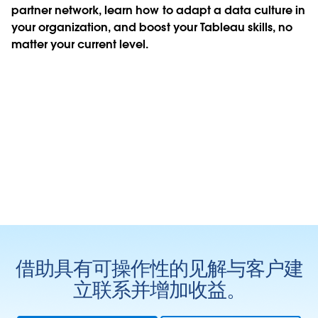
partner network, learn how to adapt a data culture in
your organization, and boost your Tableau skills, no
matter your current level.
借助具有可操作性的见解与客户建
立联系并增加收益。