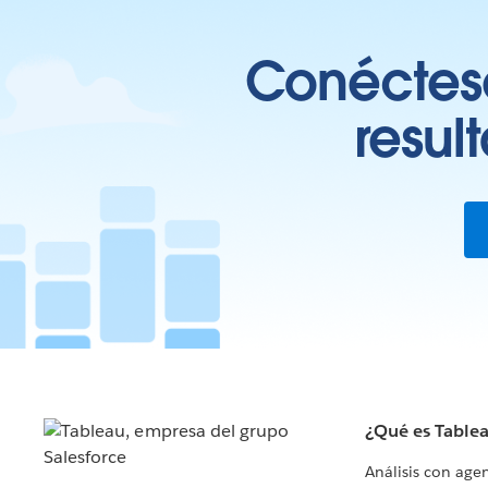
Conéctese
resul
¿Qué es Table
Análisis con age