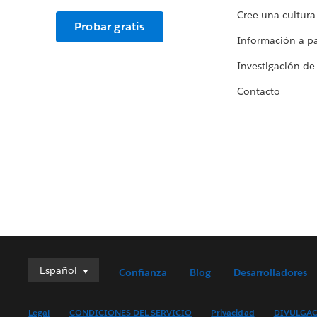
Cree una cultura
Probar gratis
Información a par
Investigación de
Contacto
Español
Español
Confianza
Blog
Desarrolladores
Deutsch
English (UK)
Legal
CONDICIONES DEL SERVICIO
Privacidad
DIVULGAC