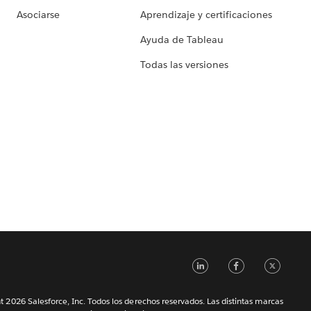
Asociarse
Aprendizaje y certificaciones
Ayuda de Tableau
Todas las versiones
LinkedIn
Faceb
Tw
 2026 Salesforce, Inc. Todos los derechos reservados. Las distintas marcas