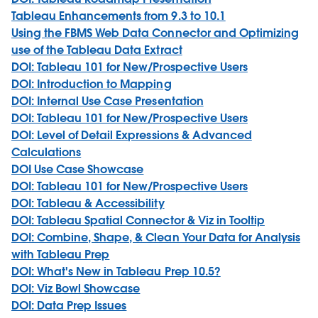
Tableau Enhancements from 9.3 to 10.1
Using the FBMS Web Data Connector and Optimizing
use of the Tableau Data Extract
DOI: Tableau 101 for New/Prospective Users
DOI: Introduction to Mapping
DOI: Internal Use Case Presentation
DOI: Tableau 101 for New/Prospective Users
DOI: Level of Detail Expressions & Advanced
Calculations
DOI Use Case Showcase
DOI: Tableau 101 for New/Prospective Users
DOI: Tableau & Accessibility
DOI: Tableau Spatial Connector & Viz in Tooltip
DOI: Combine, Shape, & Clean Your Data for Analysis
with Tableau Prep
DOI: What's New in Tableau Prep 10.5?
DOI: Viz Bowl Showcase
DOI: Data Prep Issues