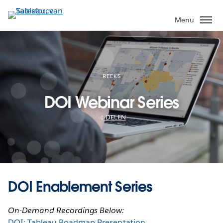
Verder
naar
Menu
hoofdinhoud
REEKS
DOI Webinar Series
DELEN
DOI Enablement Series
On-Demand Recordings Below:
DOI: Tableau Roadmap Presentation