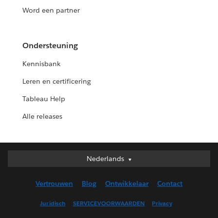
Word een partner
Ondersteuning
Kennisbank
Leren en certificering
Tableau Help
Alle releases
Nederlands
Nederlands
Deutsch
Vertrouwen
Blog
Ontwikkelaar
Contact
English (UK)
English (US)
Juridisch
SERVICEVOORWAARDEN
Privacy
Español