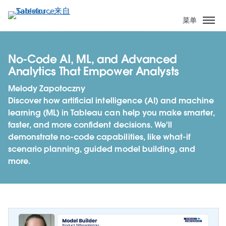
跳
转
菜单
到
主
要
No-Code AI, ML, and Advanced
内
Analytics That Empower Analysts
容
Melody Zapotoczny
Discover how artificial intelligence (AI) and machine
learning (ML) in Tableau can help you make smarter,
faster, and more confident decisions. We'll
demonstrate no-code capabilities, like what-if
scenario planning, guided model building, and
more.