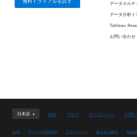
無料トライアルを試す
データカルチ
データ分析イ
Tableau Rese
お問い合わせ
日本語
日本語
信頼
ブログ
デベロッパー
お問
Deutsch
English (UK)
法律
サービス利用規約
プライバシー
責任ある開示
Cook