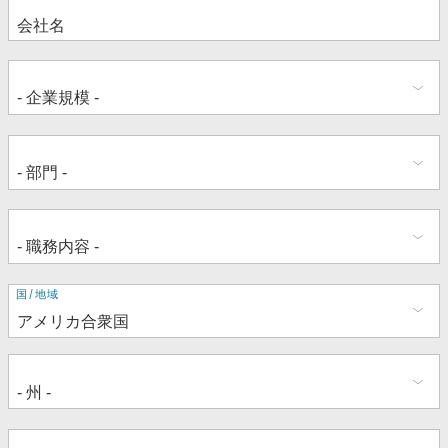
住
国/地域
所