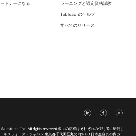
パートナーになる
ラーニングと認定資格試験
Tableau のヘルプ
すべてのリリース
LinkedIn
Face
Tw
026 Salesforce, Inc. All rights reserved.個々の商標はそれぞれの権利者に帰属し
ールスフォース・ジャパン 東京都千代田区丸の内1-1-3 日本生命丸の内ガー