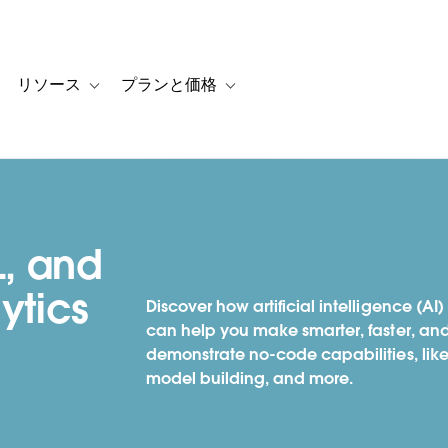
リソース
プランと価格
 for カスタマーストーリー
oggle sub-navigation for ソリューション
Toggle sub-navigation for リソース
Toggle sub-navigation for プランと
, and
ytics
Discover how artificial intelligence (A
can help you make smarter, faster, and
demonstrate no-code capabilities, lik
model building, and more.