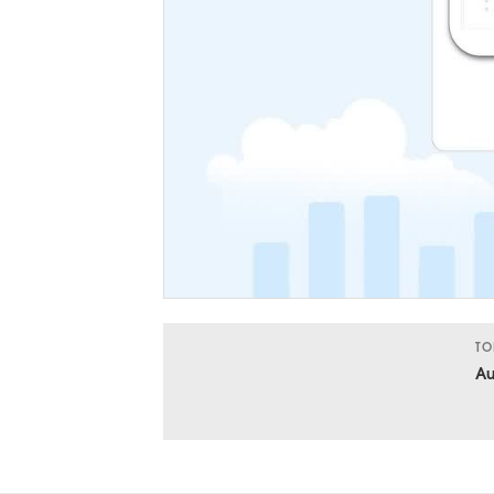
TO
Au