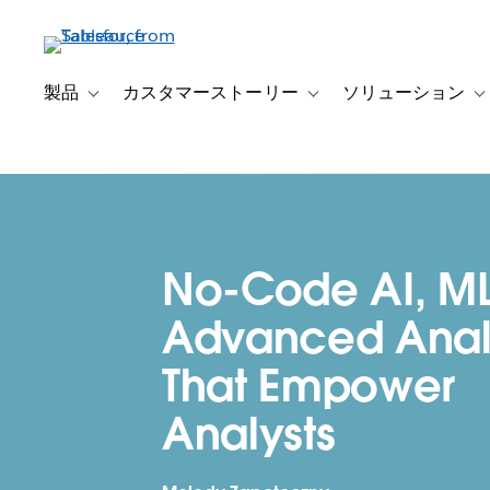
メ
イ
ン
コ
製品
カスタマーストーリー
ソリューション
Toggle sub-navigation for 製品
Toggle sub-navigation
T
ン
テ
ン
ツ
に
移
No-Code AI, ML
動
Advanced Anal
That Empower
Analysts