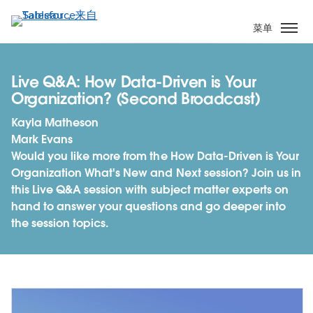
跳
转
菜单
到
主
要
Live Q&A: How Data-Driven is Your
内
Organization? (Second Broadcast)
容
Kayla Matheson
Mark Evans
Would you like more from the How Data-Driven is Your
Organization What's New and Next session? Join us in
this Live Q&A session with subject matter experts on
hand to answer your questions and go deeper into
the session topics.