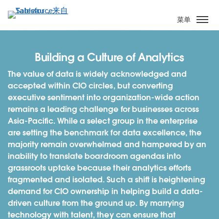
跳
转
菜单
到
主
要
Building a Culture of Analytics
内
The value of data is widely acknowledged and
容
accepted within CIO circles, but converting
executive sentiment into organization-wide action
remains a leading challenge for businesses across
Asia-Pacific. While a select group in the enterprise
are setting the benchmark for data excellence, the
majority remain overwhelmed and hampered by an
inability to translate boardroom agendas into
grassroots uptake because their analytics efforts
fragmented and isolated. Such a shift is heightening
demand for CIO ownership in helping build a data-
driven culture from the ground up. By marrying
technology with talent, they can ensure that