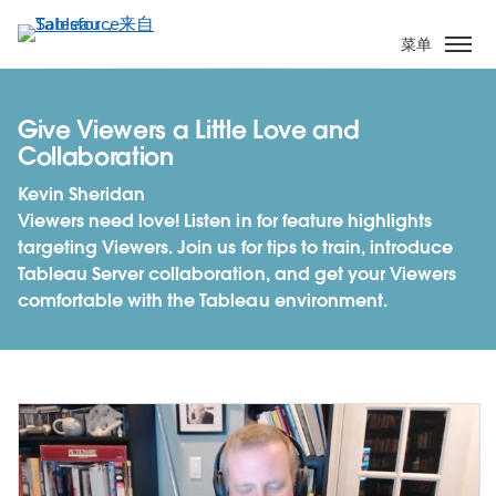
跳
转
菜单
到
主
要
Give Viewers a Little Love and
内
Collaboration
容
Kevin Sheridan
Viewers need love! Listen in for feature highlights
targeting Viewers. Join us for tips to train, introduce
Tableau Server collaboration, and get your Viewers
comfortable with the Tableau environment.