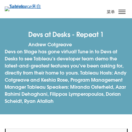
跳
转
菜单
到
主
要
Devs at Desks - Repeat 1
内
Andrew Cotgreave
容
Devs on Stage has gone virtual! Tune in to Devs at
Desks to see Tableau’s developer team demo the
latest-and-greatest features you’ve been asking for,
directly from their home to yours. Tableau Hosts: Andy
Cotgreave and Keshia Rose, Program Management
Manager Tableau Speakers: Miranda Osterheld, Azar
Rahimi Dehaghani, Filippos Lymperopoulos, Dorian
Scheidt, Ryan Atallah