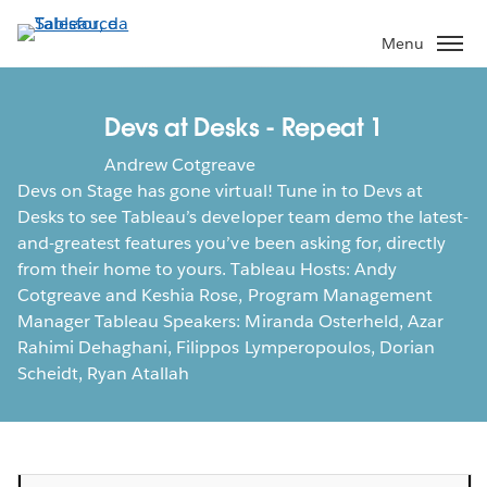
Passa
a
Menu
contenuto
principale
Devs at Desks - Repeat 1
Andrew Cotgreave
Devs on Stage has gone virtual! Tune in to Devs at
Desks to see Tableau’s developer team demo the latest-
and-greatest features you’ve been asking for, directly
from their home to yours. Tableau Hosts: Andy
Cotgreave and Keshia Rose, Program Management
Manager Tableau Speakers: Miranda Osterheld, Azar
Rahimi Dehaghani, Filippos Lymperopoulos, Dorian
Scheidt, Ryan Atallah