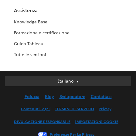
Assistenza
Knowledge Base
Formazione e certificazione
Guida Tableau
Tutte le versioni
Italiano
Italiano
Deutsch
Fiducia
Blog
Sviluppatore
Contattaci
English (UK)
English (US)
Contenuti Legali
TERMINI DI SERVIZIO
Privacy
Español
DIVULGAZIONE RESPONSABILE
IMPOSTAZIONI COOKIE
Français (Canada)
Français (France)
Preferenze Per La Privacy