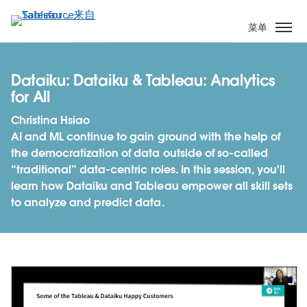
跳
转
菜单
到
主
要
Dataiku: Dataiku & Tableau: Analytics
内
for All
容
Christina Hsiao
AI and ML continue to gain ground with the help of
the democratization of data outside of so-called
“traditional” data-centric roles. In this session, you'll
learn how Dataiku and Tableau empower all skill sets
to analyze and predict data.