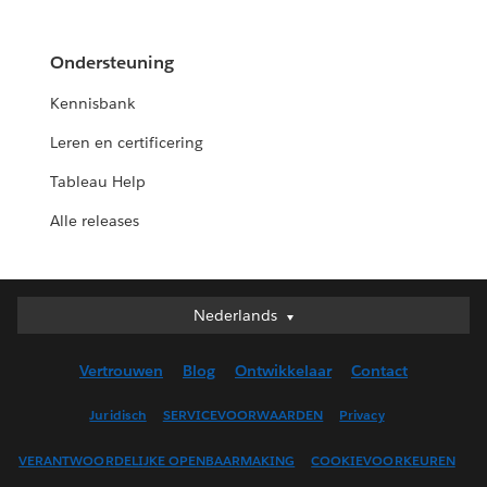
Ondersteuning
Kennisbank
Leren en certificering
Tableau Help
Alle releases
Nederlands
Nederlands
Deutsch
Vertrouwen
Blog
Ontwikkelaar
Contact
English (UK)
English (US)
Juridisch
SERVICEVOORWAARDEN
Privacy
Español
VERANTWOORDELIJKE OPENBAARMAKING
COOKIEVOORKEUREN
Français (Canada)