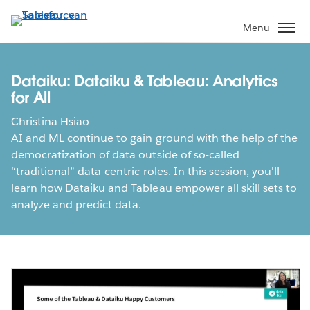
Verder
naar
Menu
hoofdinhoud
Dataiku: Dataiku & Tableau: Analytics
for All
Christina Hsiao
AI and ML continue to gain ground with the help of the
democratization of data outside of so-called
“traditional” data-centric roles. In this session, you'll
learn how Dataiku and Tableau empower all skill sets to
analyze and predict data.