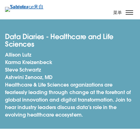
跳
转
菜单
到
主
要
Data Diaries - Healthcare and Life
内
Sciences
容
Allison Lutz
Karma Kreizenbeck
Steve Schwartz
Ashwini Zenooz, MD
Healthcare & Life Sciences organizations are
fearlessly leading through change at the forefront of
global innovation and digital transformation. Join to
hear industry leaders discuss data’s role in the
evolving healthcare ecosystem.