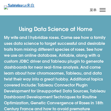
跳
转
菜单
到
主
要
Using Data Science at Home
内
My wife and I hybridize roses. Come see how a family
容
uses data science to target successful and desirable
traits from mixing different species of roses. See how
we use an online database, Airtable, along with a
custom JDBC driver and Tableau plugin to generate
dashboards for near real-time analysis. And come
learn about how chromosomes, Tableau, and data
twist their way into a great hobby. Additional topics
covered include: Tableau Connector Plugin
Development for Unsupported Data Sources, Tableau
Dashboard Development Techniques for Routine
Optimization, Genetic Convergence of Roses in 18th
Century France and how to avoid premature