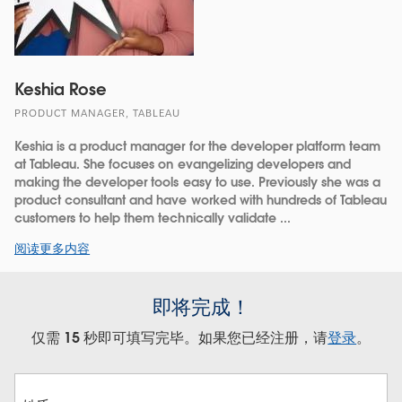
Keshia Rose
PRODUCT MANAGER, TABLEAU
Keshia is a product manager for the developer platform team
at Tableau. She focuses on evangelizing developers and
making the developer tools easy to use. Previously she was a
product consultant and have worked with hundreds of Tableau
customers to help them technically validate ...
阅读更多内容
即将完成！
仅需 15 秒即可填写完毕。如果您已经注册，请
登录
。