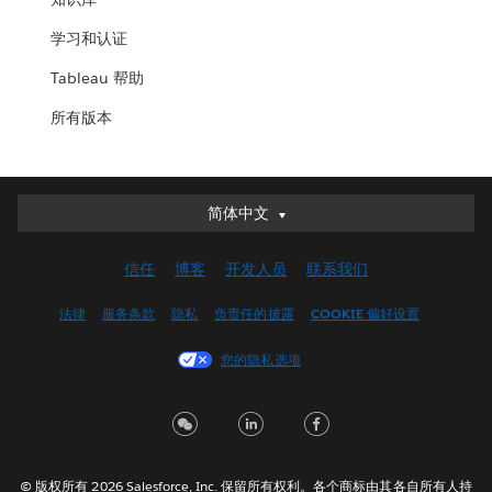
学习和认证
Tableau 帮助
所有版本
简体中文
简体中文
Deutsch
信任
博客
开发人员
联系我们
English (UK)
English (US)
法律
服务条款
隐私
负责任的披露
COOKIE 偏好设置
Español
您的隐私选项
Français (Canada)
Français (France)
Italiano
日本語
© 版权所有 2026 Salesforce, Inc. 保留所有权利。各个商标由其各自所有人持
한국어