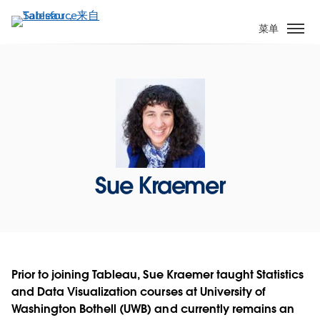
跳
转
菜单
到
主
要
内
容
Sue Kraemer
Prior to joining Tableau, Sue Kraemer taught Statistics
and Data Visualization courses at University of
Washington Bothell (UWB) and currently remains an