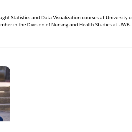
aught Statistics and Data Visualization courses at Universit
member in the Division of Nursing and Health Studies at UWB.