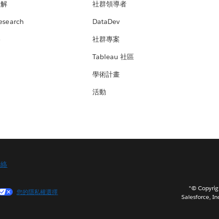
見解
社群領導者
esearch
DataDev
絡
社群專案
Tableau 社區
學術計畫
活動
聯絡
"© Copy
您的隱私權選擇
Salesforce, In