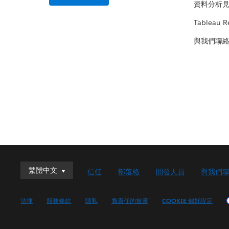
資料分析
Tableau R
與我們聯
繁體中文
繁體中文
信任
部落格
開發人員
與我們
Deutsch
English (UK)
法律
服務條款
隱私
負責任的披露
COOKIE 偏好設定
English (US)
Español