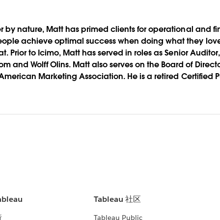
 by nature, Matt has primed clients for operational and fi
people achieve optimal success when doing what they love.
. Prior to Icimo, Matt has served in roles as Senior Auditor,
 and Wolff Olins. Matt also serves on the Board of Direct
 American Marketing Association. He is a retired Certified
bleau
Tableau 社区
析
Tableau Public