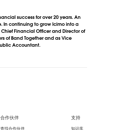
nancial success for over 20 years. An
 In continuing to grow Icimo into a
 Chief Financial Officer and Director of
ors of Band Together and as Vice
 Public Accountant.
合作伙伴
支持
查找合作伙伴
知识库