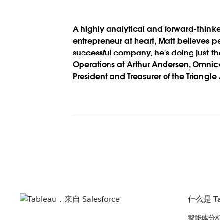
A highly analytical and forward-thinker
entrepreneur at heart, Matt believes 
successful company, he’s doing just that
Operations at Arthur Andersen, Omnicom
President and Treasurer of the Triangle
什么是 Ta
智能体分