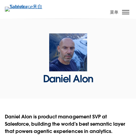
跳
转
菜单
到
主
要
内
容
Daniel Alon
Daniel Alon is product management SVP at
Salesforce, building the world’s best semantic layer
that powers agentic experiences in analytics.