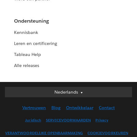
Ondersteuning
Kennisbank
Leren en certificering
Tableau Help
Alle releases
Nederlands
Nederlands
Deutsch
Vertrouwen
Blog
Ontwikkelaar
Contact
English (UK)
English (US)
Juridisch
SERVICEVOORWAARDEN
Privacy
Español
VERANTWOORDELIJKE OPENBAARMAKING
COOKIEVOORKEUREN
Français (Canada)