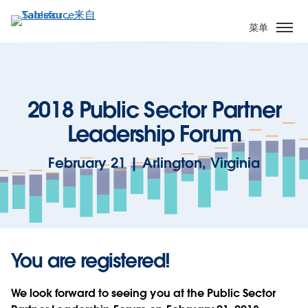
跳
转
菜单
到
主
要
内
2018 Public Sector Partner
容
Leadership Forum
February 21 | Arlington, Virginia
You are registered!
We look forward to seeing you at the Public Sector