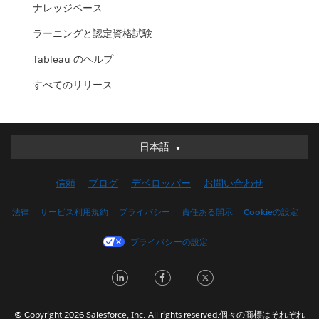
ナレッジベース
ラーニングと認定資格試験
Tableau のヘルプ
すべてのリリース
日本語
日本語
Deutsch
信頼
ブログ
デベロッパー
お問い合わせ
English (UK)
English (US)
法律
サービス利用規約
プライバシー
責任ある開示
Cookieの設定
Español
プライバシーの設定
Français (Canada)
Français (France)
LinkedIn
Facebook
Twitter
Italiano
한국어
© Copyright 2026 Salesforce, Inc. All rights reserved.個々の商標はそれぞれ