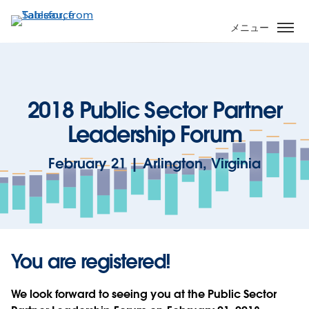
メ
イ
メニュー
ン
コ
ン
テ
2018 Public Sector Partner
ン
ツ
Leadership Forum
に
移
February 21 | Arlington, Virginia
動
You are registered!
We look forward to seeing you at the Public Sector