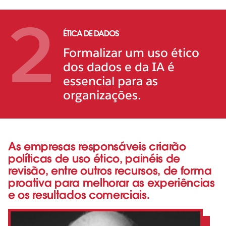
2
ÉTICA DE DADOS
Formalizar um uso ético
dos dados e da IA é
essencial para as
organizações.
As empresas responsáveis criarão
políticas de uso ético, painéis de
revisão, entre outros recursos, de forma
proativa para melhorar as experiências
e os resultados comerciais.