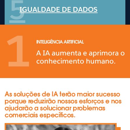
5
IGUALDADE DE DADOS
1
INTELIGÊNCIA ARTIFICIAL
A IA aumenta e aprimora o
conhecimento humano.
As soluções de IA terão maior sucesso
porque reduzirão nossos esforços e nos
ajudarão a solucionar problemas
comerciais específicos.