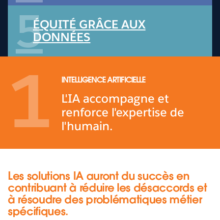
5
ÉQUITÉ GRÂCE AUX
DONNÉES
1
INTELLIGENCE ARTIFICIELLE
L'IA accompagne et
renforce l'expertise de
l'humain.
Les solutions IA auront du succès en
contribuant à réduire les désaccords et
à résoudre des problématiques métier
spécifiques.