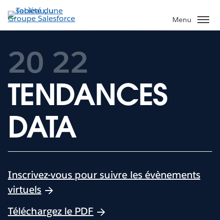
Aller
au
Menu
contenu
principal
20
22
TENDANCES
DATA
Inscrivez-vous pour suivre les évènements
virtuels
Téléchargez le PDF