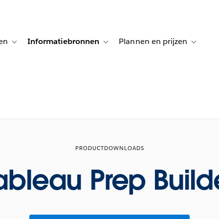
en
Informatiebronnen
Plannen en prijzen
tion for Klanten aan het woord
Toggle sub-navigation for Oplossingen
Toggle sub-navigation for Informatiebro
Toggle su
PRODUCTDOWNLOADS
ableau Prep Build