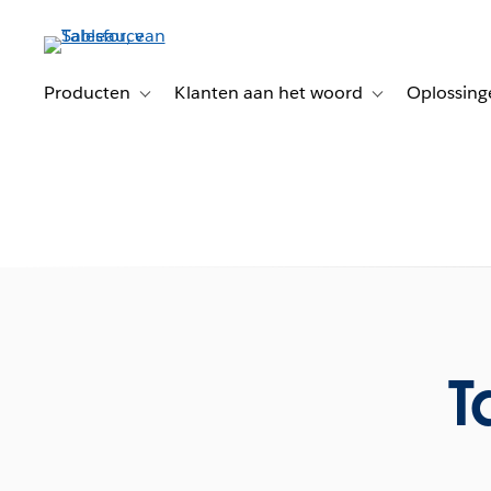
Verder
naar
hoofdinhoud
Producten
Klanten aan het woord
Oplossing
Toggle sub-navigation for Producten
Toggle sub-naviga
T