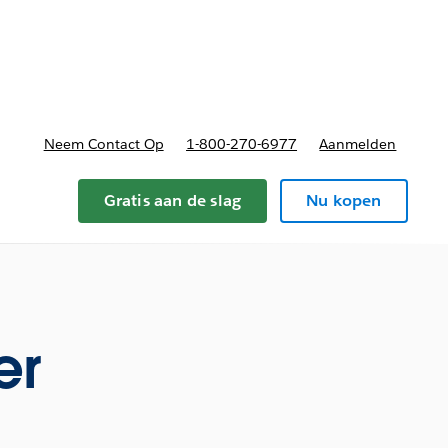
nnen
b-navigation for Plannen en prijzen
Neem Contact Op
1-800-270-6977
Aanmelden
Gratis aan de slag
Nu kopen
er