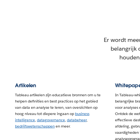
Er wordt meer
belangrijk 
houden,
Artikelen
Whitepape
Tableau artikelen zijn educatieve bronnen om u te
In Tableau-wh
helpen definities en best practices op het gebied
belangrijke b
van data en analyse te leren, van overzichten op
voor analyses
hoog niveau tot diepere ingaan op
business
Ontdek de wete
intelligence
,
datagovernance
,
databeheer
,
effectieve das
bedrijfswetenschappen
en meer.
afdeling, gebr
vaardigheden t
analyseprogra