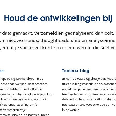
Houd de ontwikkelingen bij
 data gemaakt, verzameld en geanalyseerd dan ooit.
om nieuwe trends, thoughtleadership en analyse-innov
 zodat je succesvol kunt zijn in een wereld die snel ve
rs
Tableau-blog
itepapers gaan we dieper in op
In het Tableau-blog vind je vele waard
rancheonderwerpen, best practices
trucs, trainingsmaterialen en datasuc
 en and Tableau-productkennis.
en belangrijk nieuws. Leer hoe je nie
nschap achter visuele analyses, leer
functies toepast op je analyses, ontwi
hboards bouwen voor je sector of
datacultuur in je organisatie en zie m
uik de ondersteuning om je
hoe data en analyses elke dag een ve
e verbeteren of je
in de wereld.
mma te schalen, en nog veel meer.