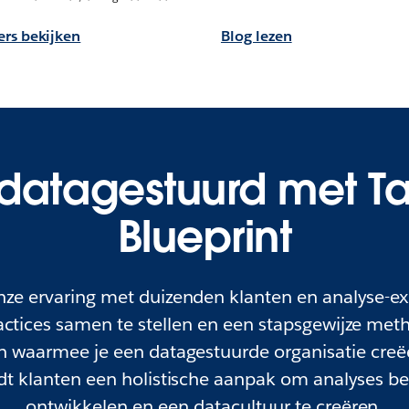
rs bekijken
Blog lezen
datagestuurd met T
Blueprint
e ervaring met duizenden klanten en analyse-ex
ctices samen te stellen en een stapsgewijze met
n waarmee je een datagestuurde organisatie creëe
dt klanten een holistische aanpak om analyses be
ontwikkelen en een datacultuur te creëren.