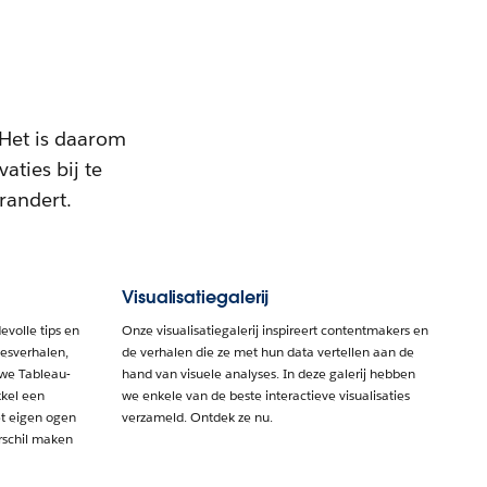
 Het is daarom
aties bij te
randert.
Visualisatiegalerij
evolle tips en
Onze visualisatiegalerij inspireert contentmakers en
cesverhalen,
de verhalen die ze met hun data vertellen aan de
uwe Tableau-
hand van visuele analyses. In deze galerij hebben
kkel een
we enkele van de beste interactieve visualisaties
et eigen ogen
verzameld. Ontdek ze nu.
rschil maken