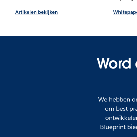
Artikelen bekijken
Whitepape
Word 
We hebben onz
om best pra
ontwikkele
Blueprint bie