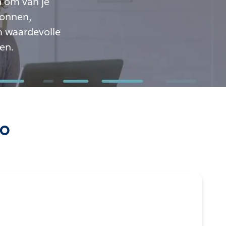
n om van je
ronnen,
m waardevolle
en.
po