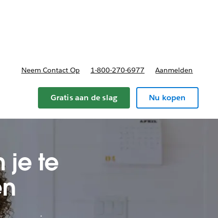
ormatiebronnen
sub-navigation for Plannen en prijzen
Neem Contact Op
1-800-270-6977
Aanmelden
Gratis aan de slag
Nu kopen
 je te
en