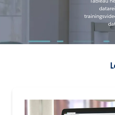
Tableau he
datare
trainingsvid
dat
L