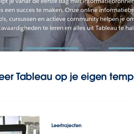
lpt je vanaf de eerste dag met informatiebronne
is een succes te maken. Onze online informatieb
eo's, cursussen en actieve community helpen je o
avaardigheden te leren en alles uit Tableau te hal
eer Tableau op je eigen tem
Leertrajecten