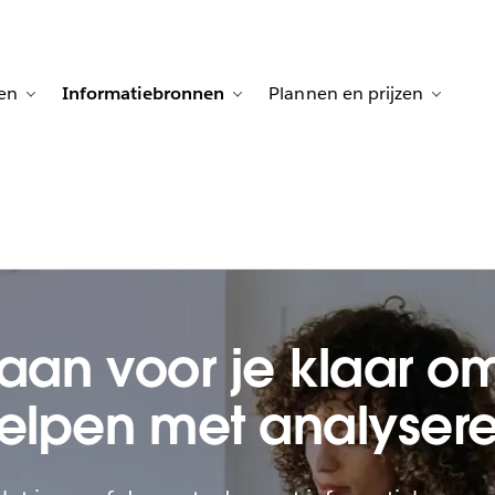
en
Informatiebronnen
Plannen en prijzen
vigation for Klanten aan het woord
Toggle sub-navigation for Oplossingen
Toggle sub-navigation for Inf
Toggle 
aan voor je klaar om
elpen met analyser