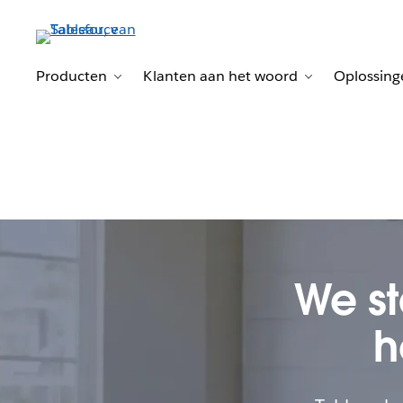
Producten
Klanten aan het woord
Oplossing
Toggle sub-navigation for Producten
Toggle sub-na
We st
h