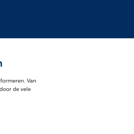
n
sformeren. Van
 door de vele