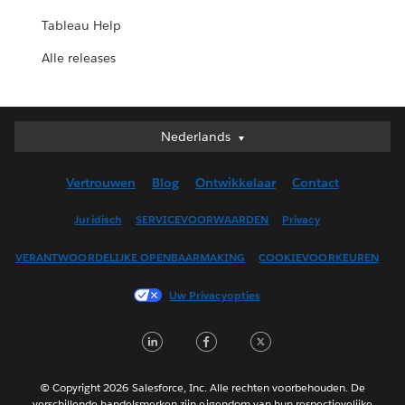
Tableau Help
Alle releases
Nederlands
Nederlands
Deutsch
Vertrouwen
Blog
Ontwikkelaar
Contact
English (UK)
English (US)
Juridisch
SERVICEVOORWAARDEN
Privacy
Español
VERANTWOORDELIJKE OPENBAARMAKING
COOKIEVOORKEUREN
Français (Canada)
Français (France)
Uw Privacyopties
Italiano
L
F
T
日本語
i
a
w
한국어
n
c
i
Português
© Copyright 2026 Salesforce, Inc. Alle rechten voorbehouden. De
verschillende handelsmerken zijn eigendom van hun respectievelijke