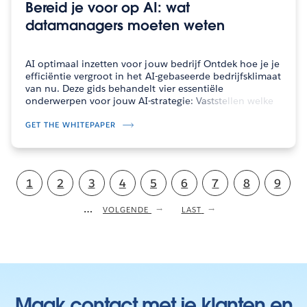
Bereid je voor op AI: wat
datamanagers moeten weten
AI optimaal inzetten voor jouw bedrijf Ontdek hoe je je
efficiëntie vergroot in het AI-gebaseerde bedrijfsklimaat
van nu. Deze gids behandelt vier essentiële
onderwerpen voor jouw AI-strategie: Vaststellen welke
projecten het meest geschikt zijn voor AI Een effectieve
strategie…
GET THE WHITEPAPER
Pagination
Current
1
Pagina
2
Pagina
3
Pagina
4
Pagina
5
Pagina
6
Pagina
7
Pagina
8
Pagin
9
page
…
NEXT
VOLGENDE
LAST
LAST
PAGE
PAGE
Maak contact met je klanten en