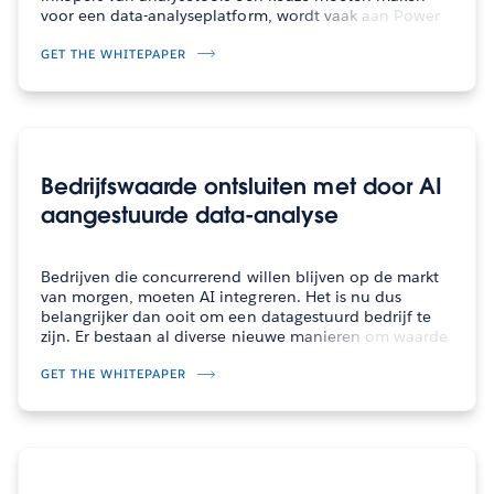
voor een data-analyseplatform, wordt vaak aan Power
BI gedacht vanwege de integratie met Microsoft en de
initiële belofte dat de tool helemaal…
GET THE WHITEPAPER
Bedrijfswaarde ontsluiten met door AI
aangestuurde data-analyse
Bedrijven die concurrerend willen blijven op de markt
van morgen, moeten AI integreren. Het is nu dus
belangrijker dan ooit om een datagestuurd bedrijf te
zijn. Er bestaan al diverse nieuwe manieren om waarde
te ontsluiten via door AI aangestuurde analyses.
Bedrijven kunnen deze nieuwe…
GET THE WHITEPAPER