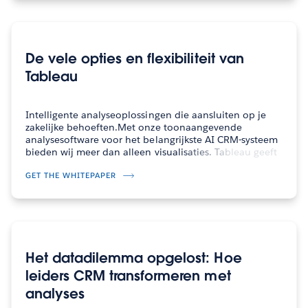
De vele opties en flexibiliteit van
Tableau
Intelligente analyseoplossingen die aansluiten op je
zakelijke behoeften.Met onze toonaangevende
analysesoftware voor het belangrijkste AI CRM-systeem
bieden wij meer dan alleen visualisaties. Tableau geeft
bedrijven een boost met krachtige, AI-gestuurde
inzichten die je helpen betere beslissingen…
GET THE WHITEPAPER
Het datadilemma opgelost: Hoe
leiders CRM transformeren met
analyses