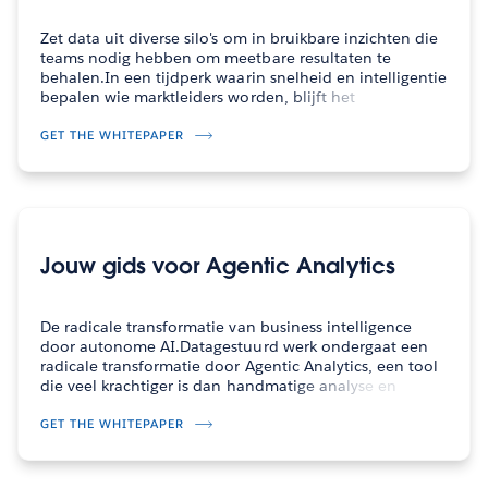
Zet data uit diverse silo's om in bruikbare inzichten die
teams nodig hebben om meetbare resultaten te
behalen.In een tijdperk waarin snelheid en intelligentie
bepalen wie marktleiders worden, blijft het
datadilemma het grootste obstakel voor groei.
Organisaties hebben vaak een overvloed aan data,…
GET THE WHITEPAPER
Jouw gids voor Agentic Analytics
De radicale transformatie van business intelligence
door autonome AI.Datagestuurd werk ondergaat een
radicale transformatie door Agentic Analytics, een tool
die veel krachtiger is dan handmatige analyse en
samenwerking tussen mensen en autonome AI-agents
bevordert. Ontdek hoe deze sterke combinatie…
GET THE WHITEPAPER