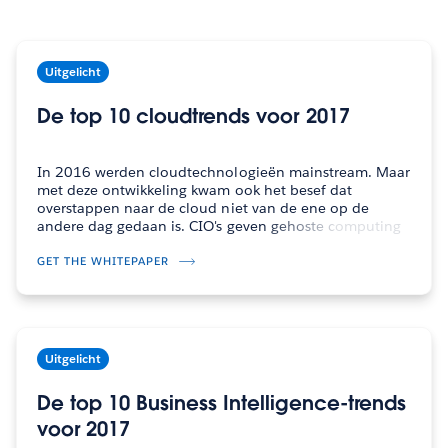
Uitgelicht
De top 10 cloudtrends voor 2017
In 2016 werden cloudtechnologieën mainstream. Maar
met deze ontwikkeling kwam ook het besef dat
overstappen naar de cloud niet van de ene op de
andere dag gedaan is. CIO's geven gehoste computing
en clouddataopslag de prioriteit. De overstap wordt
echter als een geleidelijk en meerjarig traject…
GET THE WHITEPAPER
Uitgelicht
De top 10 Business Intelligence-trends
voor 2017