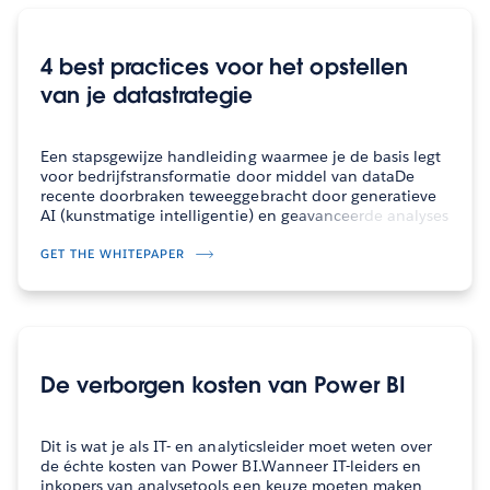
4 best practices voor het opstellen
van je datastrategie
Een stapsgewijze handleiding waarmee je de basis legt
voor bedrijfstransformatie door middel van dataDe
recente doorbraken teweeggebracht door generatieve
AI (kunstmatige intelligentie) en geavanceerde analyses
zijn allemaal gebaseerd op betrouwbare, kwalitatief
hoogwaardige data en een vooraf…
GET THE WHITEPAPER
De verborgen kosten van Power BI
Dit is wat je als IT- en analyticsleider moet weten over
de échte kosten van Power BI.Wanneer IT-leiders en
inkopers van analysetools een keuze moeten maken