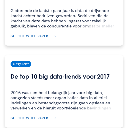
Gedurende de laatste paar jaar is data de drijvende
kracht achter bedrijven geworden. Bedrijven die de
kracht van deze data hebben ingezet voor zakelijk
gebruik, bleven de concurrentie voor omdat ze sneller
konden innoveren. Binnen organisaties leidde deze
verandering tot spanningen tussen de…
GET THE WHITEPAPER
Uitgelicht
De top 10 big data-trends voor 2017
2016 was een heel belangrijk jaar voor big data,
aangezien steeds meer organisaties data in allerlei
indelingen en bestandsgrootte zijn gaan opslaan en
verwerken en de hieruit voortvloeiende bevindingen
ook succesvol hebben toegepast. In 2017 zullen
systemen die ondersteuning bieden voor grote…
GET THE WHITEPAPER