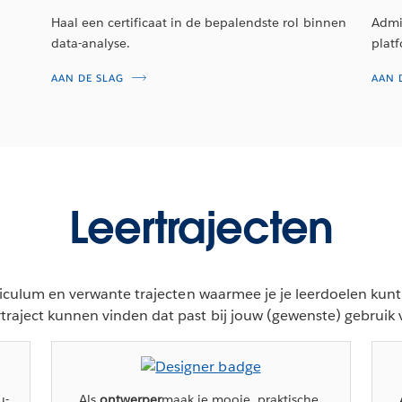
Haal een certificaat in de bepalendste rol binnen
Admi
data-analyse.
plat
AAN DE SLAG
AAN 
Leertrajecten
curriculum en verwante trajecten waarmee je je leerdoelen k
ertraject kunnen vinden dat past bij jouw (gewenste) gebruik
u-
Als
ontwerper
maak je mooie, praktische