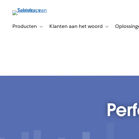
Verder
naar
hoofdinhoud
Producten
Klanten aan het woord
Oplossing
Toggle sub-navigation for Producten
Toggle sub-naviga
Per