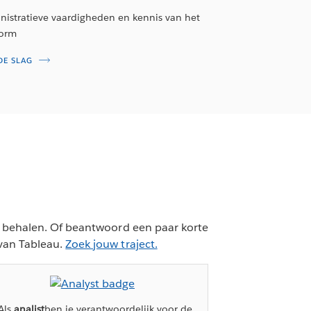
nistratieve vaardigheden en kennis van het
form
DE SLAG
unt behalen. Of beantwoord een paar korte
 van Tableau.
Zoek jouw traject.
Als
analist
ben je verantwoordelijk voor de