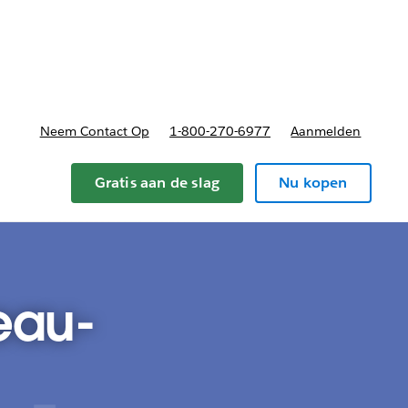
nnen
b-navigation for Plannen en prijzen
Neem Contact Op
1-800-270-6977
Aanmelden
Gratis aan de slag
Nu kopen
eau-