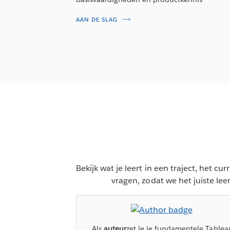
AAN DE SLAG
Bekijk wat je leert in een traject, het 
vragen, zodat we het juiste le
Als
auteur
zet je je fundamentele Tablea