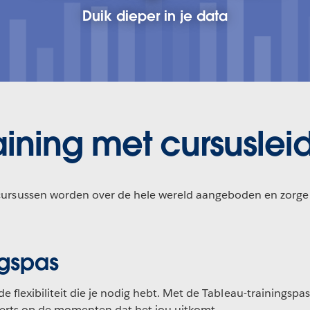
Duik dieper in je data
aining met cursuslei
cursussen worden over de hele wereld aangeboden en zorgen 
ngspas
de flexibiliteit die je nodig hebt. Met de Tableau-trainings
perts op de momenten dat het jou uitkomt.