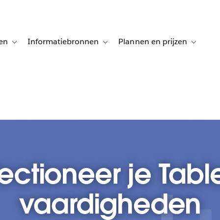
en
Informatiebronnen
Plannen en prijzen
tion for Klanten aan het woord
Toggle sub-navigation for Oplossingen
Toggle sub-navigation for Informatiebro
Toggle su
fectioneer je Tabl
vaardigheden