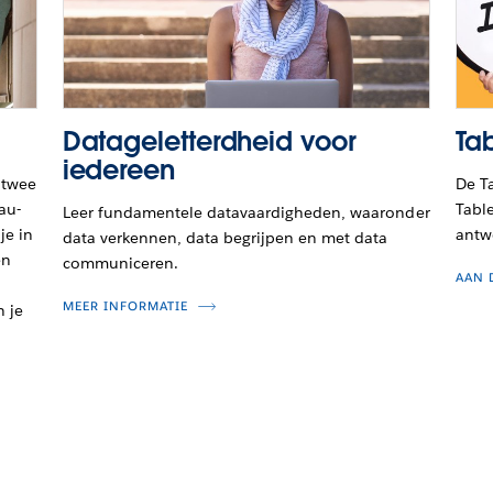
Datageletterdheid voor
Ta
iedereen
 twee
De T
au-
Table
Leer fundamentele datavaardigheden, waaronder
je in
antw
data verkennen, data begrijpen en met data
en
communiceren.
AAN 
.
MEER INFORMATIE
n je