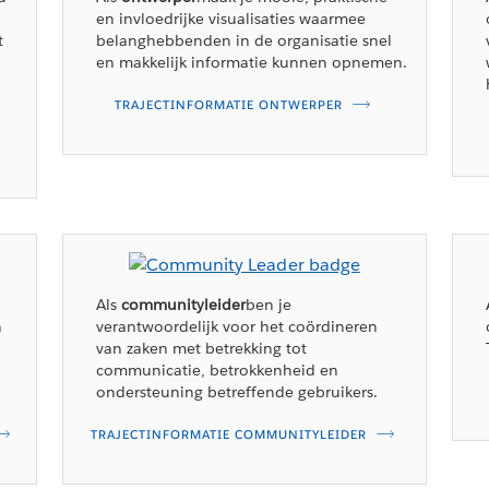
en invloedrijke visualisaties waarmee
t
belanghebbenden in de organisatie snel
en makkelijk informatie kunnen opnemen.
TRAJECTINFORMATIE ONTWERPER
Als
communityleider
ben je
n
verantwoordelijk voor het coördineren
van zaken met betrekking tot
communicatie, betrokkenheid en
ondersteuning betreffende gebruikers.
TRAJECTINFORMATIE COMMUNITYLEIDER