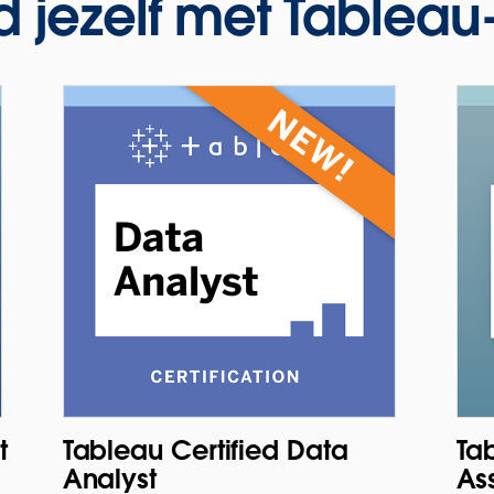
jezelf met Tableau-
t
Tableau Certified Data
Tab
Analyst
As