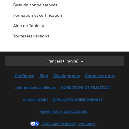
Base de connaissances
Formation et certification
Aide de Tableau
Toutes les versions
Français (France)
Français (France)
Deutsch
Confiance
Blog
Développeurs
Contactez-nous
English (UK)
English (US)
Informations Juridiques
CONDITIONS D'UTILISATION
Español
Confidentialité
DIVULGATION RESPONSABLE
Français (Canada)
Italiano
PRÉFÉRENCES DES COOKIES
日本語
Votre Confidentialité, Vos Choix
한국어