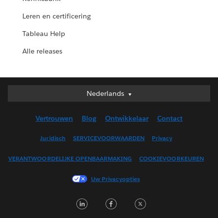
Leren en certificering
Tableau Help
Alle releases
Nederlands
Nederlands
Deutsch
Vertrouwen
Blog
Ontwikkelaar
Contact
English (UK)
English (US)
Juridisch
SERVICEVOORWAARDEN
Privacy
Español
VERANTWOORDELIJKE OPENBAARMAKING
COOKIEVOORKEUREN
Français (Canada)
Français (France)
Uw Privacyopties
Italiano
LinkedIn
Facebook
Twitter
日本語
한국어