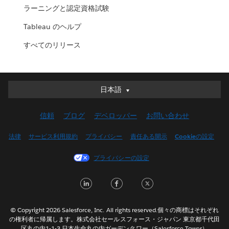
ラーニングと認定資格試験
Tableau のヘルプ
すべてのリリース
日本語
日本語
Deutsch
信頼
ブログ
デベロッパー
お問い合わせ
English (UK)
English (US)
法律
サービス利用規約
プライバシー
責任ある開示
Cookieの設定
Español
プライバシーの設定
Français (Canada)
Français (France)
L
F
T
Italiano
i
a
w
한국어
n
c
i
© Copyright 2026 Salesforce, Inc. All rights reserved.個々の商標はそれぞれ
Nederlands
の権利者に帰属します。株式会社セールスフォース・ジャパン 東京都千代田
k
e
t
区丸の内1-1-3 日本生命丸の内ガーデンタワー（Salesforce Tower）