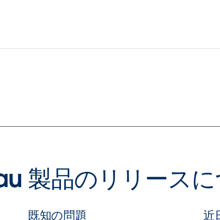
leau 製品のリリース
既知の問題
近