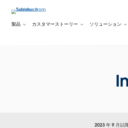
メ
イ
ン
コ
製品
カスタマーストーリー
ソリューション
Toggle sub-navigation for 製品
Toggle sub-navigation
T
ン
テ
ン
ツ
に
移
動
I
2023 年 9