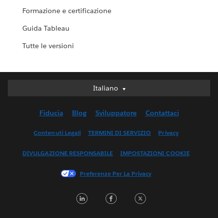
Formazione e certificazione
Guida Tableau
Tutte le versioni
Italiano
Italiano
Deutsch
Fiducia
Blog
Sviluppatore
Contattaci
English (UK)
English (US)
Contenuti Legali
TERMINI DI SERVIZIO
Privacy
Español
DIVULGAZIONE RESPONSABILE
IMPOSTAZIONI COOKIE
Français (Canada)
Français (France)
Preferenze Per La Privacy
日本語
LinkedIn
Facebook
Twitter
한국어
Nederlands