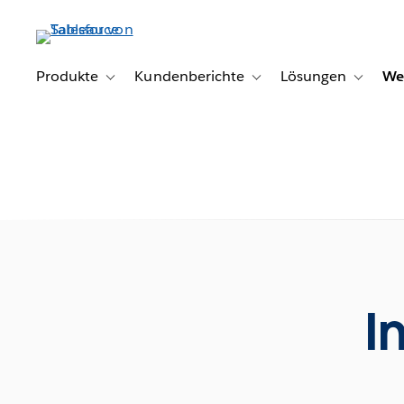
Direkt
zum
Inhalt
Produkte
Kundenberichte
Lösungen
We
Toggle sub-navigation for Produkte
Toggle sub-navigation for K
Toggle s
I