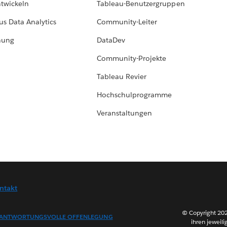
ntwickeln
Tableau-Benutzergruppen
us Data Analytics
Community-Leiter
hung
DataDev
Community-Projekte
Tableau Revier
Hochschulprogramme
Veranstaltungen
ntakt
© Copyright 202
ANTWORTUNGSVOLLE OFFENLEGUNG
ihren jeweili