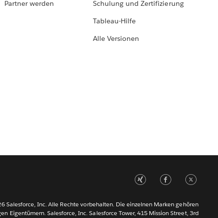
Partner werden
Schulung und Zertifizierung
Tableau-Hilfe
Alle Versionen
6 Salesforce, Inc. Alle Rechte vorbehalten. Die einzelnen Marken gehören
gen Eigentümern. Salesforce, Inc. Salesforce Tower, 415 Mission Street, 3rd