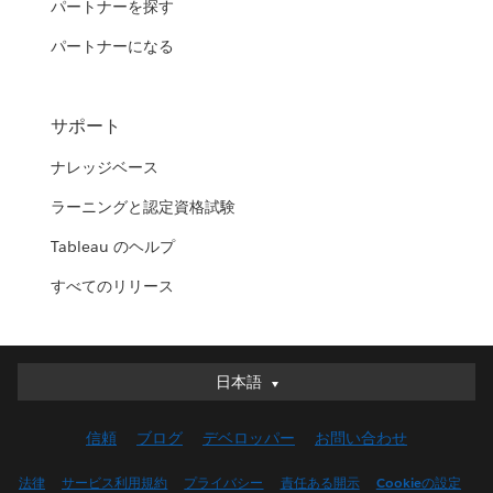
パートナーを探す
パートナーになる
サポート
ナレッジベース
ラーニングと認定資格試験
Tableau のヘルプ
すべてのリリース
日本語
日本語
Deutsch
信頼
ブログ
デベロッパー
お問い合わせ
English (UK)
English (US)
法律
サービス利用規約
プライバシー
責任ある開示
Cookieの設定