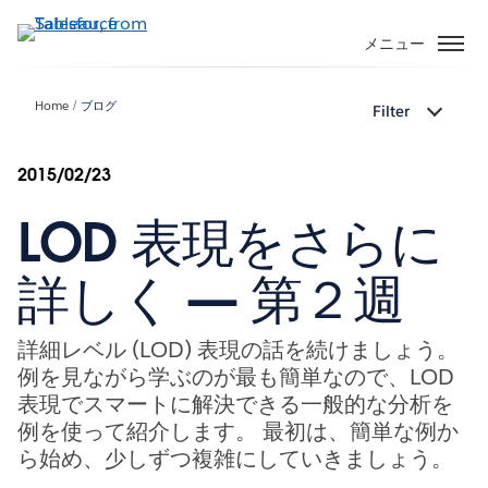
メ
イ
メニュー
ン
コ
Home
ブログ
Filter
ン
テ
ン
2015/02/23
ツ
LOD 表現をさらに
に
移
動
詳しく — 第２週
詳細レベル (LOD) 表現の話を続けましょう。
例を見ながら学ぶのが最も簡単なので、LOD
表現でスマートに解決できる一般的な分析を
例を使って紹介します。 最初は、簡単な例か
ら始め、少しずつ複雑にしていきましょう。