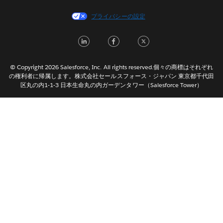
Español
プライバシーの設定
Français (Canada)
Français (France)
LinkedIn
Facebook
Twitter
Italiano
한국어
© Copyright 2026 Salesforce, Inc. All rights reserved.個々の商標はそれぞれ
Nederlands
の権利者に帰属します。株式会社セールスフォース・ジャパン 東京都千代田
区丸の内1-1-3 日本生命丸の内ガーデンタワー（Salesforce Tower）
Português
Svenska
ไทย
简体中文
繁體中文