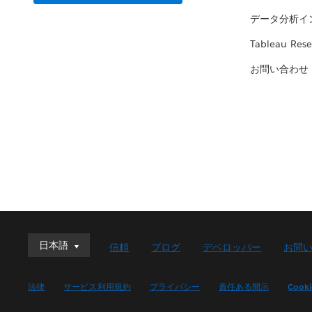
データ分析イ
Tableau Rese
お問い合わせ
日本語
日本語
信頼
ブログ
デベロッパー
お問
Deutsch
English (UK)
法律
サービス利用規約
プライバシー
責任ある開示
Cook
English (US)