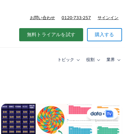
お問い合わせ
0120-733-257
サインイン
価格
無料トライアルを試す
購入する
トピック
役割
業界
Toggle
Toggle
Toggle
sub-
sub-
sub-
navigation
navigation
navigati
for
for
for
ト
役
業
ピ
割
界
ッ
ク