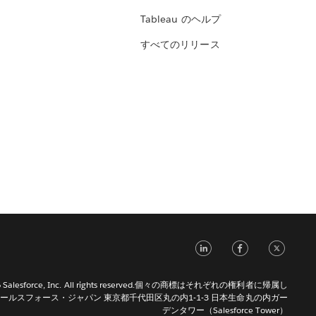
Tableau のヘルプ
すべてのリリース
LinkedIn
Face
Tw
026 Salesforce, Inc. All rights reserved.個々の商標はそれぞれの権利者に帰属し
ールスフォース・ジャパン 東京都千代田区丸の内1-1-3 日本生命丸の内ガー
デンタワー（Salesforce Tower）