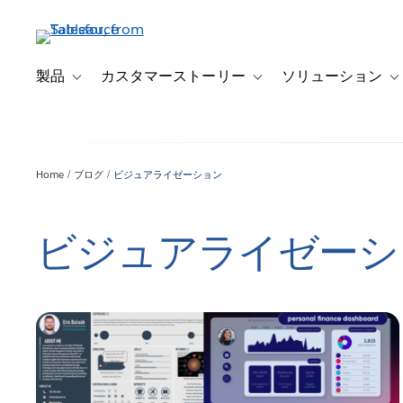
メ
イ
ン
コ
製品
カスタマーストーリー
ソリューション
Toggle sub-navigation for 製品
Toggle sub-navigation
T
ン
テ
ン
ツ
Home
ブログ
ビジュアライゼーション
に
移
動
ビジュアライゼーシ