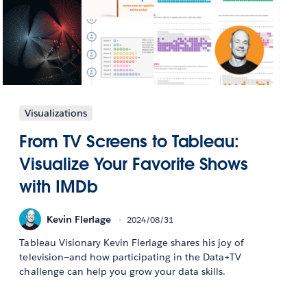
Visualizations
From TV Screens to Tableau:
Visualize Your Favorite Shows
with IMDb
Kevin Flerlage
2024/08/31
Tableau Visionary Kevin Flerlage shares his joy of
television—and how participating in the Data+TV
challenge can help you grow your data skills.