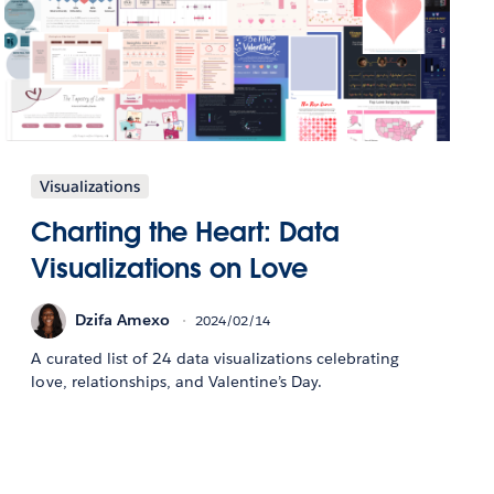
Visualizations
Charting the Heart: Data
Visualizations on Love
Dzifa Amexo
2024/02/14
A curated list of 24 data visualizations celebrating
love, relationships, and Valentine’s Day.