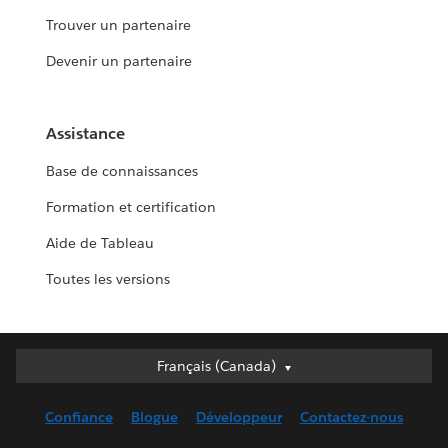
Trouver un partenaire
Devenir un partenaire
Assistance
Base de connaissances
Formation et certification
Aide de Tableau
Toutes les versions
Français (Canada)
Français (Canada)
Deutsch
Confiance
Blogue
Développeur
Contactez-nous
English (UK)
English (US)