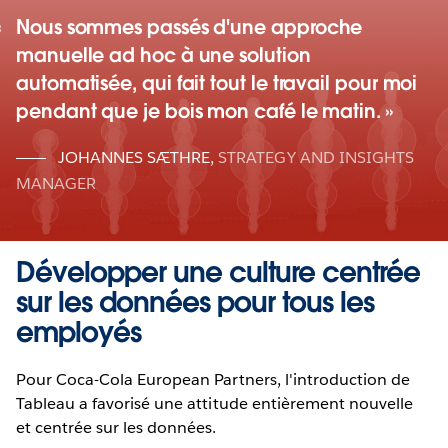
Nous sommes passés d'une approche
manuelle ad hoc à une solution
automatisée, qui fait tout le travail pour moi
pendant que je bois mon café le matin.
JOHANNES SÆTHRE
,
STRATEGY AND INSIGHTS
MANAGER
Développer une culture centrée
sur les données pour tous les
employés
Pour Coca-Cola European Partners, l'introduction de
Tableau a favorisé une attitude entièrement nouvelle
et centrée sur les données.