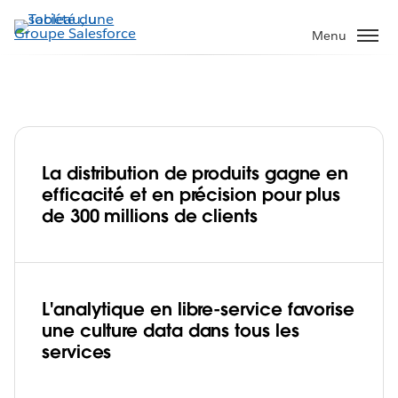
Aller
au
Menu
contenu
principal
La distribution de produits gagne en
Coca-Cola European Partners : Tableau
efficacité et en précision pour plus
décuple les possibilités de l'équipe
de 300 millions de clients
commerciale et facilite une culture
Play
centrée sur les données
L'analytique en libre-service favorise
une culture data dans tous les
Video
services